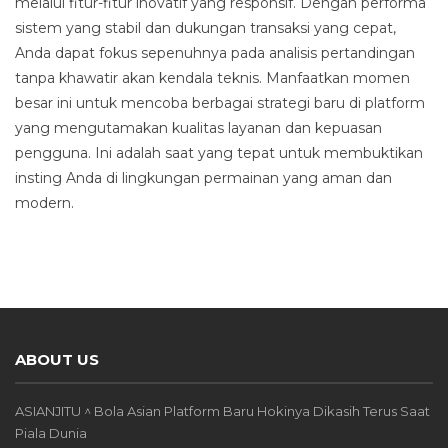
melalui fitur-fitur inovatif yang responsif. Dengan performa
sistem yang stabil dan dukungan transaksi yang cepat,
Anda dapat fokus sepenuhnya pada analisis pertandingan
tanpa khawatir akan kendala teknis. Manfaatkan momen
besar ini untuk mencoba berbagai strategi baru di platform
yang mengutamakan kualitas layanan dan kepuasan
pengguna. Ini adalah saat yang tepat untuk membuktikan
insting Anda di lingkungan permainan yang aman dan
modern.
ABOUT US
ASIANJITU ^ Bola Asian Platform Baru Hokinya Dikasih Terus Saat
Piala Dunia